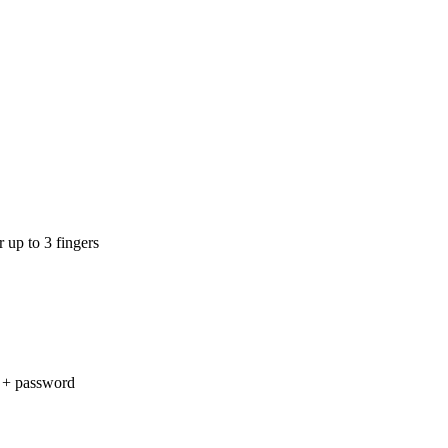
 up to 3 fingers
t + password